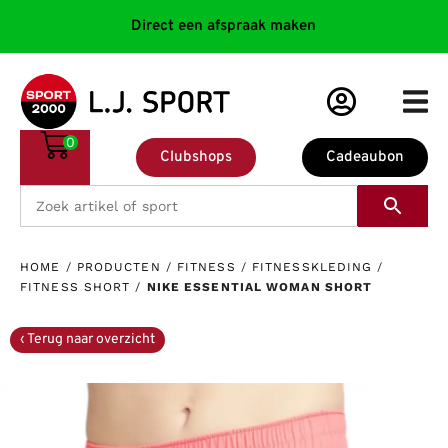
Direct een afspraak maken
0
Clubshops
Cadeaubon
HOME
/
PRODUCTEN
/
FITNESS
/
FITNESSKLEDING
/
FITNESS SHORT
/
NIKE ESSENTIAL WOMAN SHORT