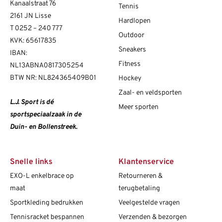
Kanaalstraat 76
Tennis
2161 JN Lisse
Hardlopen
T
0252 – 240 777
Outdoor
KVK: 65617835
Sneakers
IBAN:
Fitness
NL13ABNA0817305254
BTW NR: NL824365409B01
Hockey
Zaal- en veldsporten
L.J. Sport is dé
Meer sporten
sportspeciaalzaak in de
Duin- en Bollenstreek.
Snelle links
Klantenservice
EXO-L enkelbrace op
Retourneren &
maat
terugbetaling
Sportkleding bedrukken
Veelgestelde vragen
Tennisracket bespannen
Verzenden & bezorgen