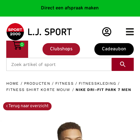
Direct een afspraak maken
0
Clubshops
Cadeaubon
HOME
/
PRODUCTEN
/
FITNESS
/
FITNESSKLEDING
/
FITNESS SHIRT KORTE MOUW
/
NIKE DRI-FIT PARK 7 MEN