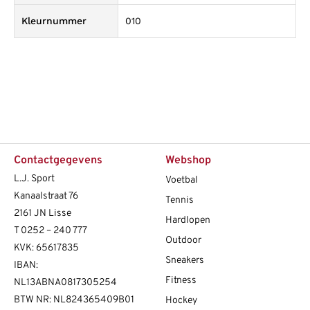
Kleurnummer
010
Contactgegevens
Webshop
L.J. Sport
Voetbal
Kanaalstraat 76
Tennis
2161 JN Lisse
Hardlopen
T
0252 – 240 777
Outdoor
KVK: 65617835
Sneakers
IBAN:
Fitness
NL13ABNA0817305254
BTW NR: NL824365409B01
Hockey