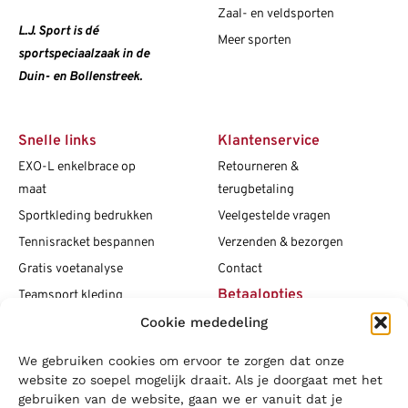
Zaal- en veldsporten
L.J. Sport is dé
Meer sporten
sportspeciaalzaak in de
Duin- en Bollenstreek.
Snelle links
Klantenservice
EXO-L enkelbrace op
Retourneren &
maat
terugbetaling
Sportkleding bedrukken
Veelgestelde vragen
Tennisracket bespannen
Verzenden & bezorgen
Gratis voetanalyse
Contact
Betaalopties
Teamsport kleding
Cookie mededeling
Maattabellen
Clubshops
We gebruiken cookies om ervoor te zorgen dat onze
Social media
Vacatures
website zo soepel mogelijk draait. Als je doorgaat met het
gebruiken van de website, gaan we er vanuit dat je
Blogs