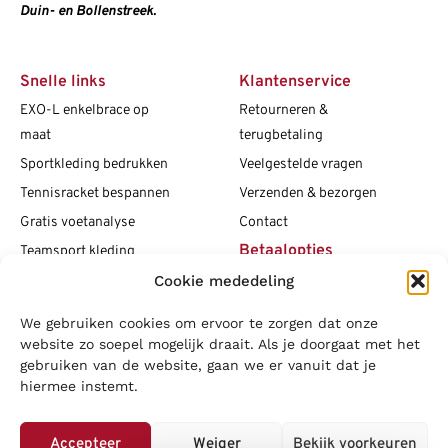
Duin- en Bollenstreek.
Snelle links
Klantenservice
EXO-L enkelbrace op
Retourneren &
maat
terugbetaling
Sportkleding bedrukken
Veelgestelde vragen
Tennisracket bespannen
Verzenden & bezorgen
Gratis voetanalyse
Contact
Betaalopties
Teamsport kleding
Cookie mededeling
Maattabellen
Clubshops
We gebruiken cookies om ervoor te zorgen dat onze
Social media
Vacatures
website zo soepel mogelijk draait. Als je doorgaat met het
gebruiken van de website, gaan we er vanuit dat je
Blogs
hiermee instemt.
Copyright L.J. Sport
|
Privacybeleid
|
Disclaimer
|
Algemene
voorwaarden
Accepteer
Weiger
Bekijk voorkeuren