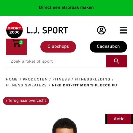
Direct een afspraak maken
0
Clubshops
Cadeaubon
HOME
/
PRODUCTEN
/
FITNESS
/
FITNESSKLEDING
/
FITNESS SWEATERS
/
NIKE DRI-FIT MEN’S FLEECE FU
Actie