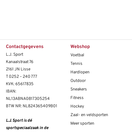
Contactgegevens
Webshop
L.J. Sport
Voetbal
Kanaalstraat 76
Tennis
2161 JN Lisse
Hardlopen
T
0252 – 240 777
Outdoor
KVK: 65617835
Sneakers
IBAN:
Fitness
NL13ABNA0817305254
BTW NR: NL824365409B01
Hockey
Zaal- en veldsporten
L.J. Sport is dé
Meer sporten
sportspeciaalzaak in de