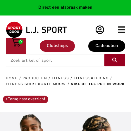
Direct een afspraak maken
0
Clubshops
Cadeaubon
HOME
/
PRODUCTEN
/
FITNESS
/
FITNESSKLEDING
/
FITNESS SHIRT KORTE MOUW
/
NIKE DF TEE PUT IN WORK