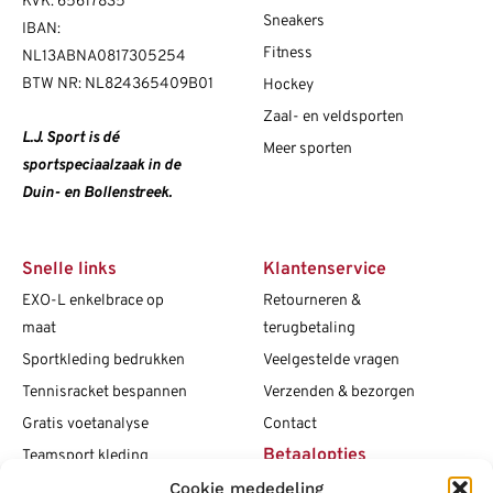
KVK: 65617835
Sneakers
IBAN:
Fitness
NL13ABNA0817305254
BTW NR: NL824365409B01
Hockey
Zaal- en veldsporten
L.J. Sport is dé
Meer sporten
sportspeciaalzaak in de
Duin- en Bollenstreek.
Snelle links
Klantenservice
EXO-L enkelbrace op
Retourneren &
maat
terugbetaling
Sportkleding bedrukken
Veelgestelde vragen
Tennisracket bespannen
Verzenden & bezorgen
Gratis voetanalyse
Contact
Betaalopties
Teamsport kleding
Cookie mededeling
Maattabellen