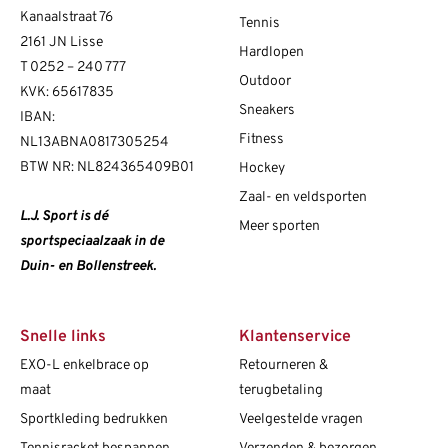
Kanaalstraat 76
Tennis
2161 JN Lisse
Hardlopen
T
0252 – 240 777
Outdoor
KVK: 65617835
Sneakers
IBAN:
Fitness
NL13ABNA0817305254
BTW NR: NL824365409B01
Hockey
Zaal- en veldsporten
L.J. Sport is dé
Meer sporten
sportspeciaalzaak in de
Duin- en Bollenstreek.
Snelle links
Klantenservice
EXO-L enkelbrace op
Retourneren &
maat
terugbetaling
Sportkleding bedrukken
Veelgestelde vragen