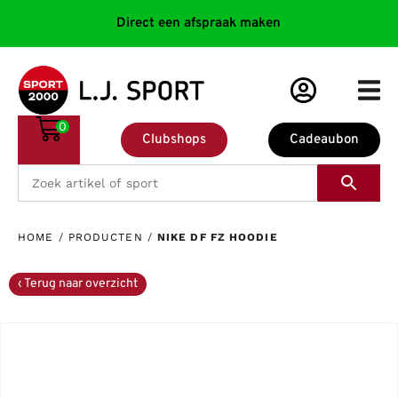
Direct een afspraak maken
0
Clubshops
Cadeaubon
HOME
/
PRODUCTEN
/
NIKE DF FZ HOODIE