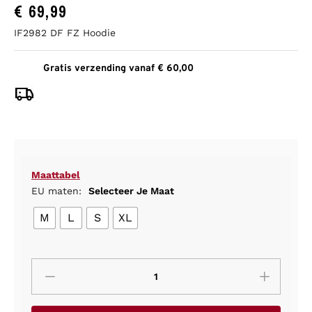
€
69,99
IF2982 DF FZ Hoodie
Gratis verzending vanaf € 60,00
Maattabel
EU maten:
Selecteer Je Maat
M
L
S
XL