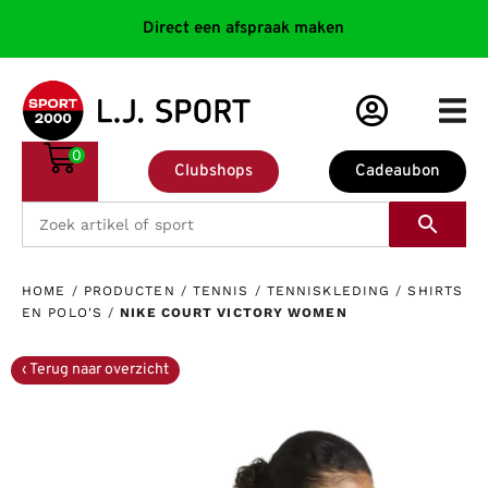
Direct een afspraak maken
0
Clubshops
Cadeaubon
HOME
/
PRODUCTEN
/
TENNIS
/
TENNISKLEDING
/
SHIRTS
EN POLO'S
/
NIKE COURT VICTORY WOMEN