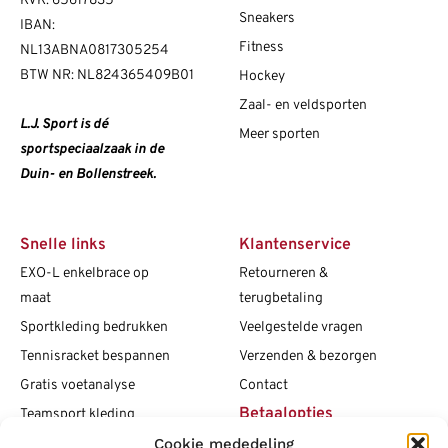
KVK: 65617835
Sneakers
IBAN:
Fitness
NL13ABNA0817305254
BTW NR: NL824365409B01
Hockey
Zaal- en veldsporten
L.J. Sport is dé
Meer sporten
sportspeciaalzaak in de
Duin- en Bollenstreek.
Snelle links
Klantenservice
EXO-L enkelbrace op
Retourneren &
maat
terugbetaling
Sportkleding bedrukken
Veelgestelde vragen
Tennisracket bespannen
Verzenden & bezorgen
Gratis voetanalyse
Contact
Betaalopties
Teamsport kleding
Cookie mededeling
Maattabellen