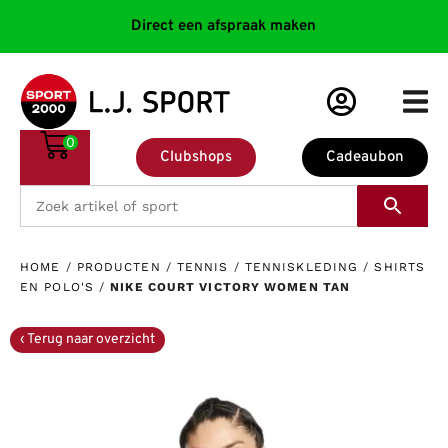
Direct een afspraak maken
0
Clubshops
Cadeaubon
HOME
/
PRODUCTEN
/
TENNIS
/
TENNISKLEDING
/
SHIRTS
EN POLO'S
/
NIKE COURT VICTORY WOMEN TAN