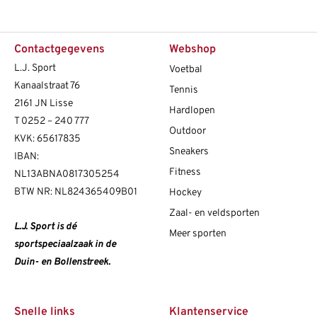
Contactgegevens
Webshop
L.J. Sport
Voetbal
Kanaalstraat 76
Tennis
2161 JN Lisse
Hardlopen
T
0252 – 240 777
Outdoor
KVK: 65617835
Sneakers
IBAN:
Fitness
NL13ABNA0817305254
BTW NR: NL824365409B01
Hockey
Zaal- en veldsporten
L.J. Sport is dé
Meer sporten
sportspeciaalzaak in de
Duin- en Bollenstreek.
Snelle links
Klantenservice