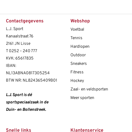
Contactgegevens
Webshop
L.J. Sport
Voetbal
Kanaalstraat 76
Tennis
2161 JN Lisse
Hardlopen
T
0252 – 240 777
Outdoor
KVK: 65617835
Sneakers
IBAN:
Fitness
NL13ABNA0817305254
BTW NR: NL824365409B01
Hockey
Zaal- en veldsporten
L.J. Sport is dé
Meer sporten
sportspeciaalzaak in de
Duin- en Bollenstreek.
Snelle links
Klantenservice