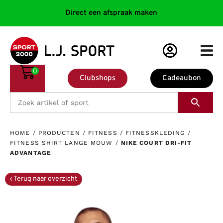
Direct een afspraak maken
0
Clubshops
Cadeaubon
HOME
/
PRODUCTEN
/
FITNESS
/
FITNESSKLEDING
/
FITNESS SHIRT LANGE MOUW
/
NIKE COURT DRI-FIT
ADVANTAGE