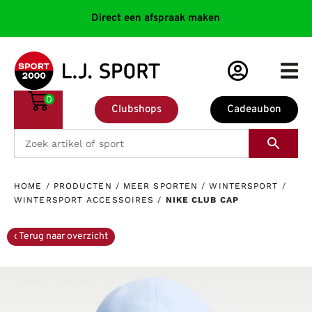
Direct een afspraak maken
0
Clubshops
Cadeaubon
HOME
/
PRODUCTEN
/
MEER SPORTEN
/
WINTERSPORT
/
WINTERSPORT ACCESSOIRES
/
NIKE CLUB CAP