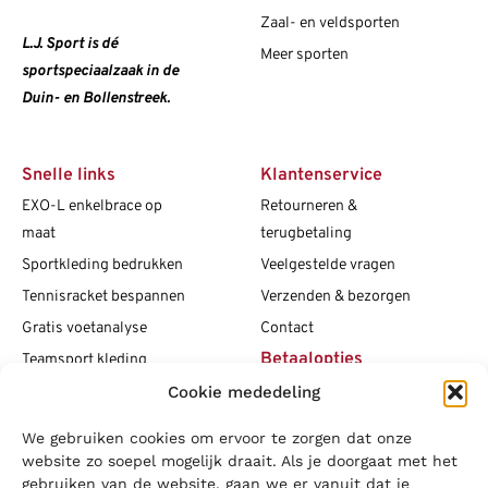
Zaal- en veldsporten
L.J. Sport is dé
Meer sporten
sportspeciaalzaak in de
Duin- en Bollenstreek.
Snelle links
Klantenservice
EXO-L enkelbrace op
Retourneren &
maat
terugbetaling
Sportkleding bedrukken
Veelgestelde vragen
Tennisracket bespannen
Verzenden & bezorgen
Gratis voetanalyse
Contact
Betaalopties
Teamsport kleding
Cookie mededeling
Maattabellen
Clubshops
We gebruiken cookies om ervoor te zorgen dat onze
Social media
Vacatures
website zo soepel mogelijk draait. Als je doorgaat met het
gebruiken van de website, gaan we er vanuit dat je
Blogs