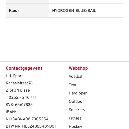
Kleur
HYDROGEN BLUE/SAIL
Contactgegevens
Webshop
L.J. Sport
Voetbal
Kanaalstraat 76
Tennis
2161 JN Lisse
Hardlopen
T
0252 – 240 777
Outdoor
KVK: 65617835
Sneakers
IBAN:
Fitness
NL13ABNA0817305254
BTW NR: NL824365409B01
Hockey