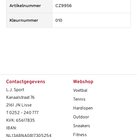
Artikelnummer
CZ9956
Kleurnummer
010
Contactgegevens
Webshop
L.J. Sport
Voetbal
Kanaalstraat 76
Tennis
2161 JN Lisse
Hardlopen
T
0252 – 240 777
Outdoor
KVK: 65617835
Sneakers
IBAN:
Fitness
NL13ABNA0817305254