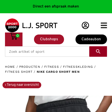
Direct een afspraak maken
0
Clubshops
Cadeaubon
HOME
/
PRODUCTEN
/
FITNESS
/
FITNESSKLEDING
/
FITNESS SHORT
/
NIKE CARGO SHORT MEN