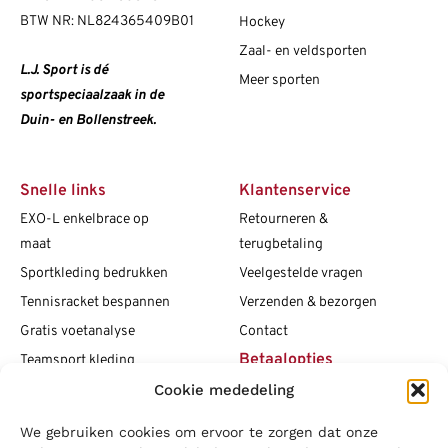
BTW NR: NL824365409B01
Hockey
Zaal- en veldsporten
L.J. Sport is dé
Meer sporten
sportspeciaalzaak in de
Duin- en Bollenstreek.
Snelle links
Klantenservice
EXO-L enkelbrace op
Retourneren &
maat
terugbetaling
Sportkleding bedrukken
Veelgestelde vragen
Tennisracket bespannen
Verzenden & bezorgen
Gratis voetanalyse
Contact
Betaalopties
Teamsport kleding
Cookie mededeling
Maattabellen
Clubshops
We gebruiken cookies om ervoor te zorgen dat onze
Social media
Vacatures