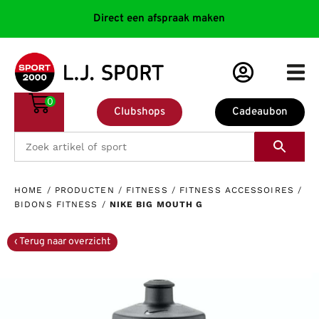
Direct een afspraak maken
0
Clubshops
Cadeaubon
HOME
/
PRODUCTEN
/
FITNESS
/
FITNESS ACCESSOIRES
/
BIDONS FITNESS
/
NIKE BIG MOUTH G