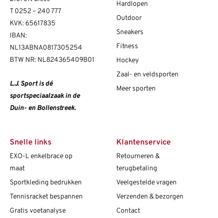
Hardlopen
T
0252 – 240 777
Outdoor
KVK: 65617835
Sneakers
IBAN:
Fitness
NL13ABNA0817305254
BTW NR: NL824365409B01
Hockey
Zaal- en veldsporten
L.J. Sport is dé
Meer sporten
sportspeciaalzaak in de
Duin- en Bollenstreek.
Snelle links
Klantenservice
EXO-L enkelbrace op
Retourneren &
maat
terugbetaling
Sportkleding bedrukken
Veelgestelde vragen
Tennisracket bespannen
Verzenden & bezorgen
Gratis voetanalyse
Contact