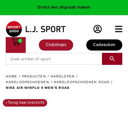
Direct een afspraak maken
0
Clubshops
Cadeaubon
HOME
/
PRODUCTEN
/
HARDLOPEN
/
HARDLOOPSCHOENEN
/
HARDLOOPSCHOENEN ROAD
/
NIKE AIR WINFLO 9 MEN’S ROAD