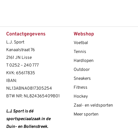
Contactgegevens
Webshop
L.J. Sport
Voetbal
Kanaalstraat 76
Tennis
2161 JN Lisse
Hardlopen
T
0252 – 240 777
Outdoor
KVK: 65617835
Sneakers
IBAN:
Fitness
NL13ABNA0817305254
BTW NR: NL824365409B01
Hockey
Zaal- en veldsporten
L.J. Sport is dé
Meer sporten
sportspeciaalzaak in de
Duin- en Bollenstreek.