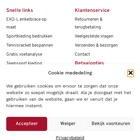
Snelle links
Klantenservice
EXO-L enkelbrace op
Retourneren &
maat
terugbetaling
Sportkleding bedrukken
Veelgestelde vragen
Tennisracket bespannen
Verzenden & bezorgen
Gratis voetanalyse
Contact
Betaalopties
Teamsport kleding
Cookie mededeling
Maattabellen
Clubshops
We gebruiken cookies om ervoor te zorgen dat onze
Social media
Vacatures
website zo soepel mogelijk draait. Als je doorgaat met het
gebruiken van de website, gaan we er vanuit dat je
Blogs
hiermee instemt.
Copyright L.J. Sport
|
Privacybeleid
|
Disclaimer
|
Algemene
voorwaarden
Accepteer
Weiger
Bekijk voorkeuren
LOWA
|
Adidas
|
Mizuno
|
Nike
|
Speedo
|
Asics
|
Babolat
|
Falke
|
Privacybeleid
Superfeet