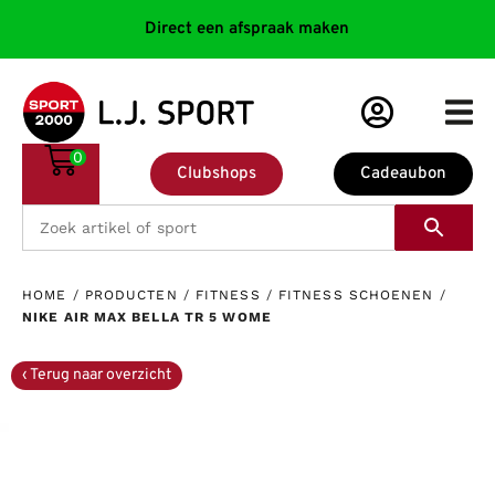
Direct een afspraak maken
0
Clubshops
Cadeaubon
HOME
/
PRODUCTEN
/
FITNESS
/
FITNESS SCHOENEN
/
NIKE AIR MAX BELLA TR 5 WOME