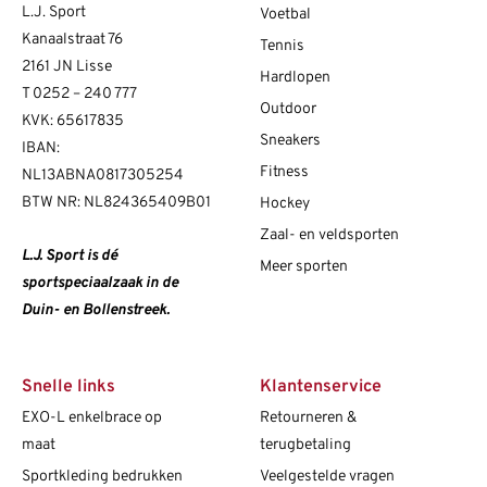
L.J. Sport
Voetbal
Kanaalstraat 76
Tennis
2161 JN Lisse
Hardlopen
T
0252 – 240 777
Outdoor
KVK: 65617835
Sneakers
IBAN:
Fitness
NL13ABNA0817305254
BTW NR: NL824365409B01
Hockey
Zaal- en veldsporten
L.J. Sport is dé
Meer sporten
sportspeciaalzaak in de
Duin- en Bollenstreek.
Snelle links
Klantenservice
EXO-L enkelbrace op
Retourneren &
maat
terugbetaling
Sportkleding bedrukken
Veelgestelde vragen