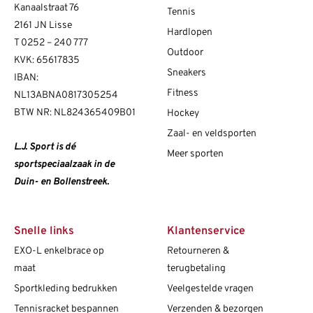
Kanaalstraat 76
Tennis
2161 JN Lisse
Hardlopen
T
0252 – 240 777
Outdoor
KVK: 65617835
Sneakers
IBAN:
Fitness
NL13ABNA0817305254
BTW NR: NL824365409B01
Hockey
Zaal- en veldsporten
L.J. Sport is dé
Meer sporten
sportspeciaalzaak in de
Duin- en Bollenstreek.
Snelle links
Klantenservice
EXO-L enkelbrace op
Retourneren &
maat
terugbetaling
Sportkleding bedrukken
Veelgestelde vragen
Tennisracket bespannen
Verzenden & bezorgen