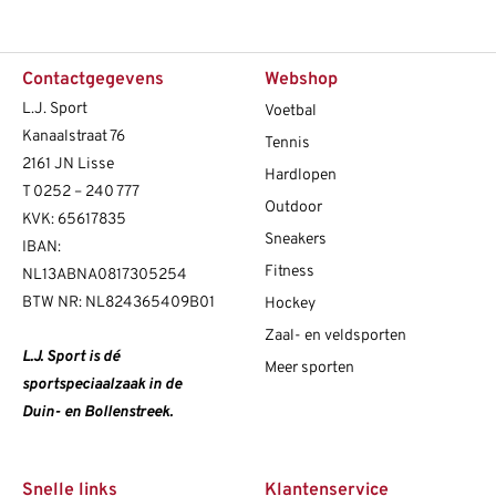
Contactgegevens
Webshop
L.J. Sport
Voetbal
Kanaalstraat 76
Tennis
2161 JN Lisse
Hardlopen
T
0252 – 240 777
Outdoor
KVK: 65617835
Sneakers
IBAN:
Fitness
NL13ABNA0817305254
BTW NR: NL824365409B01
Hockey
Zaal- en veldsporten
L.J. Sport is dé
Meer sporten
sportspeciaalzaak in de
Duin- en Bollenstreek.
Snelle links
Klantenservice