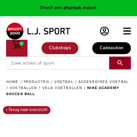
Direct een afspraak maken
0
Clubshops
Cadeaubon
HOME
/
PRODUCTEN
/
VOETBAL
/
ACCESSOIRES VOETBAL
/
VOETBALLEN
/
VELD VOETBALLEN
/
NIKE ACADEMY
SOCCER BALL