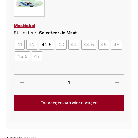
Maattabel
EU maten:
Selecteer Je Maat
41
42
42.5
43
44
44.5
45
46
46.5
47
Toevoegen aan winkelwagen