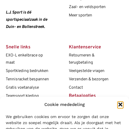
Zaal- en veldsporten
L.J. Sport is dé
Meer sporten
sportspeciaalzaak in de
Duin- en Bollenstreek.
Snelle links
Klantenservice
EXO-L enkelbrace op
Retourneren &
maat
terugbetaling
Sportkleding bedrukken
Veelgestelde vragen
Tennisracket bespannen
Verzenden & bezorgen
Gratis voetanalyse
Contact
Betaalopties
Teamsport kleding
Cookie mededeling
Maattabellen
Clubshops
We gebruiken cookies om ervoor te zorgen dat onze
Social media
Vacatures
website zo soepel mogelijk draait. Als je doorgaat met het
gebruiken van de website, gaan we er vanuit dat je