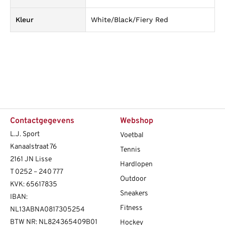
Kleur
White/Black/Fiery Red
Contactgegevens
Webshop
L.J. Sport
Voetbal
Kanaalstraat 76
Tennis
2161 JN Lisse
Hardlopen
T
0252 – 240 777
Outdoor
KVK: 65617835
Sneakers
IBAN:
Fitness
NL13ABNA0817305254
BTW NR: NL824365409B01
Hockey