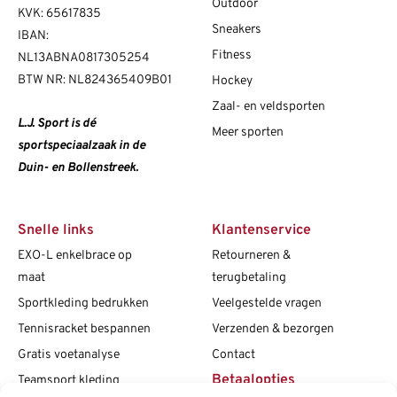
Outdoor
KVK: 65617835
Sneakers
IBAN:
Fitness
NL13ABNA0817305254
BTW NR: NL824365409B01
Hockey
Zaal- en veldsporten
L.J. Sport is dé
Meer sporten
sportspeciaalzaak in de
Duin- en Bollenstreek.
Snelle links
Klantenservice
EXO-L enkelbrace op
Retourneren &
maat
terugbetaling
Sportkleding bedrukken
Veelgestelde vragen
Tennisracket bespannen
Verzenden & bezorgen
Gratis voetanalyse
Contact
Betaalopties
Teamsport kleding