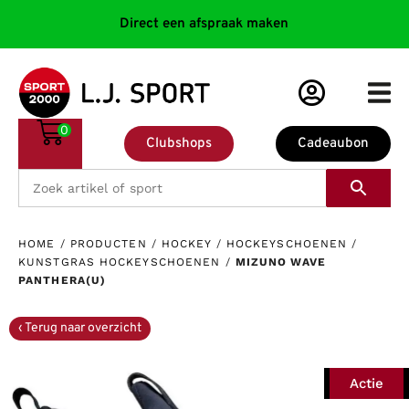
Direct een afspraak maken
0
Clubshops
Cadeaubon
HOME
/
PRODUCTEN
/
HOCKEY
/
HOCKEYSCHOENEN
/
KUNSTGRAS HOCKEYSCHOENEN
/
MIZUNO WAVE
PANTHERA(U)
Actie