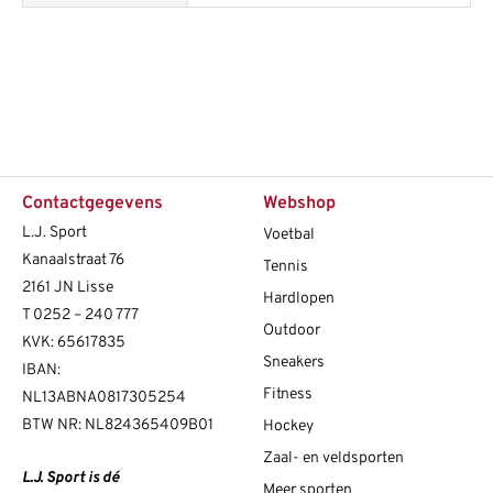
Contactgegevens
Webshop
L.J. Sport
Voetbal
Kanaalstraat 76
Tennis
2161 JN Lisse
Hardlopen
T
0252 – 240 777
Outdoor
KVK: 65617835
Sneakers
IBAN:
Fitness
NL13ABNA0817305254
BTW NR: NL824365409B01
Hockey
Zaal- en veldsporten
L.J. Sport is dé
Meer sporten