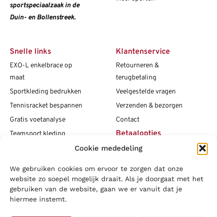
sportspeciaalzaak in de
Duin- en Bollenstreek.
Snelle links
Klantenservice
EXO-L enkelbrace op
Retourneren &
maat
terugbetaling
Sportkleding bedrukken
Veelgestelde vragen
Tennisracket bespannen
Verzenden & bezorgen
Gratis voetanalyse
Contact
Betaalopties
Teamsport kleding
Cookie mededeling
Maattabellen
Clubshops
We gebruiken cookies om ervoor te zorgen dat onze
Social media
Vacatures
website zo soepel mogelijk draait. Als je doorgaat met het
gebruiken van de website, gaan we er vanuit dat je
Blogs
hiermee instemt.
Copyright L.J. Sport
|
Privacybeleid
|
Disclaimer
|
Algemene