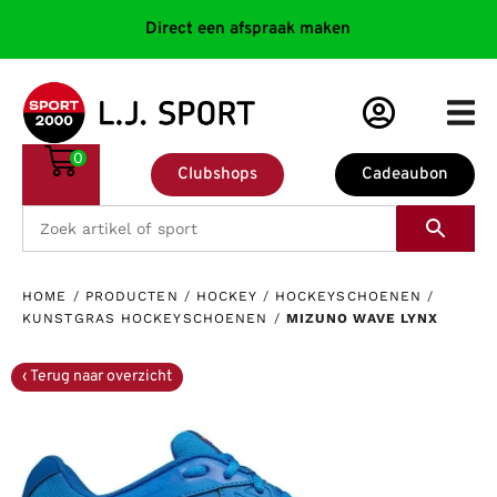
Direct een afspraak maken
0
Clubshops
Cadeaubon
HOME
/
PRODUCTEN
/
HOCKEY
/
HOCKEYSCHOENEN
/
KUNSTGRAS HOCKEYSCHOENEN
/
MIZUNO WAVE LYNX