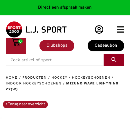
Direct een afspraak maken
0
Clubshops
Cadeaubon
HOME
/
PRODUCTEN
/
HOCKEY
/
HOCKEYSCHOENEN
/
INDOOR HOCKEYSCHOENEN
/
MIZUNO WAVE LIGHTNING
Z7(W)