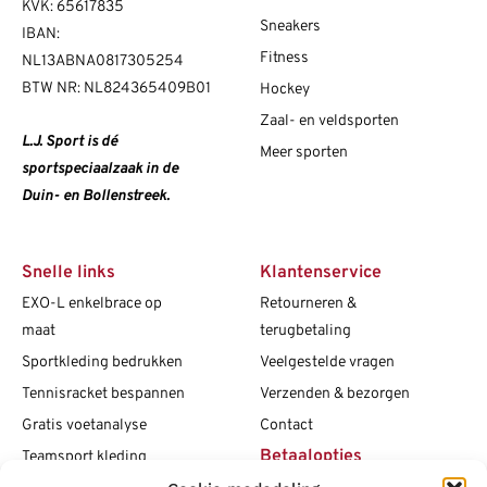
KVK: 65617835
Sneakers
IBAN:
Fitness
NL13ABNA0817305254
BTW NR: NL824365409B01
Hockey
Zaal- en veldsporten
L.J. Sport is dé
Meer sporten
sportspeciaalzaak in de
Duin- en Bollenstreek.
Snelle links
Klantenservice
EXO-L enkelbrace op
Retourneren &
maat
terugbetaling
Sportkleding bedrukken
Veelgestelde vragen
Tennisracket bespannen
Verzenden & bezorgen
Gratis voetanalyse
Contact
Betaalopties
Teamsport kleding