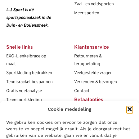
Zaal- en veldsporten
L.J. Sport is dé
Meer sporten
sportspeciaalzaak in de
Duin- en Bollenstreek.
Snelle links
Klantenservice
EXO-L enkelbrace op
Retourneren &
maat
terugbetaling
Sportkleding bedrukken
Veelgestelde vragen
Tennisracket bespannen
Verzenden & bezorgen
Gratis voetanalyse
Contact
Betaalopties
Teamsport kleding
Cookie mededeling
Maattabellen
Clubshops
We gebruiken cookies om ervoor te zorgen dat onze
Social media
Vacatures
website zo soepel mogelijk draait. Als je doorgaat met het
gebruiken van de website, gaan we er vanuit dat je
Blogs