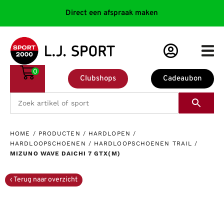
Direct een afspraak maken
0
Clubshops
Cadeaubon
HOME
/
PRODUCTEN
/
HARDLOPEN
/
HARDLOOPSCHOENEN
/
HARDLOOPSCHOENEN TRAIL
/
MIZUNO WAVE DAICHI 7 GTX(M)