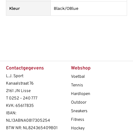
Kleur
Black/OBlue
Contactgegevens
Webshop
L.J. Sport
Voetbal
Kanaalstraat 76
Tennis
2161 JN Lisse
Hardlopen
T
0252 – 240 777
Outdoor
KVK: 65617835
Sneakers
IBAN:
Fitness
NL13ABNA0817305254
BTW NR: NL824365409B01
Hockey