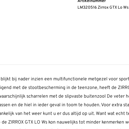
Artikelnummer
LM320516 Zirrox GTX Lo W
 blijkt bij nader inzien een multi­func­tionele metgezel voor sp
eindigend met de stoot­be­scherming in de teenzone, heeft de Z
 waar­schijnlijk scharrelen met de slipvaste buitenzool De veter
sen en de hiel in ieder geval in toom te houden. Voor extra stabi
jk van het weer kunt u er dus altijd op uit. Want wat echt tel
r – de ZIRROX GTX LO Ws kon nauwelijks tot minder kenmerken 