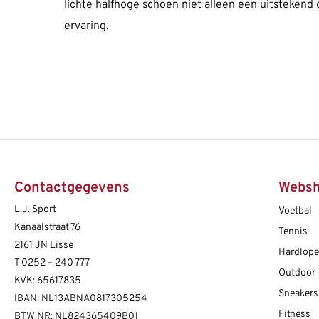
lichte halfhoge schoen niet alleen een uitstekend 
ervaring.
Contactgegevens
Webs
L.J. Sport
Voetbal
Kanaalstraat 76
Tennis
2161 JN Lisse
Hardlop
T
0252 – 240 777
Outdoor
KVK: 65617835
Sneakers
IBAN: NL13ABNA0817305254
Fitness
BTW NR: NL824365409B01