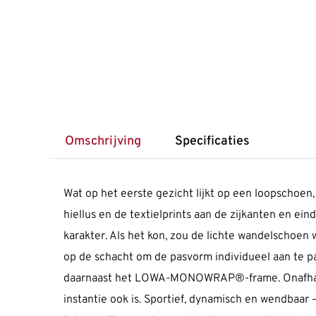
Omschrijving
Specificaties
Wat op het eerste gezicht lijkt op een loop­schoen,
hiellus en de textiel­prints aan de zijkanten en 
karakter. Als het kon, zou de lichte wandel­schoen
op de schacht om de pasvorm indi­vidueel aan te pas
daarnaast het LOWA-MONOWRAP®-frame. Onaf­han­keli
instantie ook is. Sportief, dynamisch en wendbaa