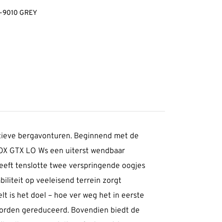
s-9010 GREY
ortieve berg­avonturen. Beginnend met de
IRROX GTX LO Ws een uiterst wendbaar
 heeft tenslotte twee verspringende oogjes
­liteit op veel­eisend terrein zorgt
t is het doel – hoe ver weg het in eerste
worden gere­duceerd. Bovendien biedt de