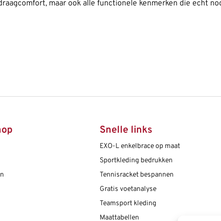
draag­comfort, maar ook alle func­tionele kenmerken die echt no
hop
Snelle links
EXO-L enkelbrace op maat
Sportkleding bedrukken
en
Tennisracket bespannen
Gratis voetanalyse
Teamsport kleding
Maattabellen