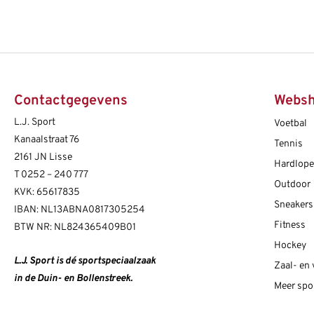
Contactgegevens
Webs
L.J. Sport
Voetbal
Kanaalstraat 76
Tennis
2161 JN Lisse
Hardlop
T
0252 – 240 777
Outdoor
KVK: 65617835
Sneakers
IBAN: NL13ABNA0817305254
Fitness
BTW NR: NL824365409B01
Hockey
L.J. Sport is dé sportspeciaalzaak
Zaal- en
in de Duin- en Bollenstreek.
Meer spo