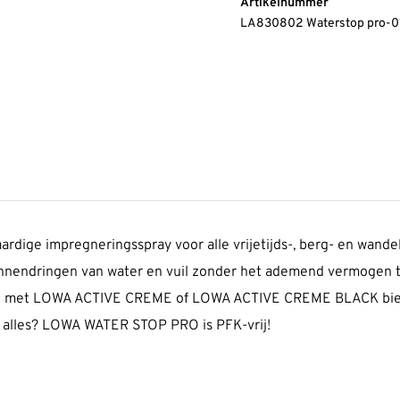
Artikelnummer
LA830802 Waterstop pro-01
ge impreg­ne­ringsspray voor alle vrijetijds-, berg- en wande
 binnen­dringen van water en vuil zonder het ademend vermogen 
tie met LOWA ACTIVE CREME of LOWA ACTIVE CREME BLACK bied
 alles? LOWA WATER STOP PRO is PFK-vrij!