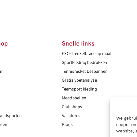
hop
Snelle links
EXO-L enkelbrace op maat
Sportkleding bedrukken
en
Tennisracket bespannen
Gratis voetanalyse
Teamsport kleding
Maattabellen
Clubshops
 veldsporten
Vacatures
We gebrui
soepel mo
rten
Blogs
website, 