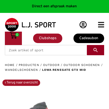
Direct een afspraak maken
0
Clubshops
Cadeaubon
HOME
/
PRODUCTEN
/
OUTDOOR
/
OUTDOOR SCHOENEN
/
WANDELSCHOENEN
/
LOWA RENEGATE GTX MID