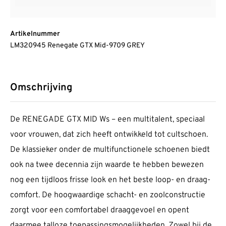
Artikelnummer
LM320945 Renegate GTX Mid-9709 GREY
Omschrijving
De RENEGADE GTX MID Ws – een multi­talent, speciaal
voor vrouwen, dat zich heeft ontwikkeld tot cult­schoen.
De klas­sieker onder de multi­func­tionele schoenen biedt
ook na twee decennia zijn waarde te hebben bewezen
nog een tijdloos frisse look en het beste loop- en draag­
comfort. De hoog­waardige schacht- en zool­con­structie
zorgt voor een comfortabel draag­gevoel en opent
daarmee talloze toepas­sings­mo­ge­lijkheden. Zowel bij de