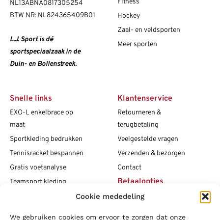
Fitness
NL13ABNA0817305254
BTW NR: NL824365409B01
Hockey
Zaal- en veldsporten
L.J. Sport is dé
Meer sporten
sportspeciaalzaak in de
Duin- en Bollenstreek.
Snelle links
Klantenservice
EXO-L enkelbrace op
Retourneren &
maat
terugbetaling
Sportkleding bedrukken
Veelgestelde vragen
Tennisracket bespannen
Verzenden & bezorgen
Gratis voetanalyse
Contact
Betaalopties
Teamsport kleding
Maattabellen
Cookie mededeling
Clubshops
We gebruiken cookies om ervoor te zorgen dat onze