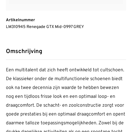
Artikelnummer
LM310945 Renegade GTX Mid-0997 GREY
Omschrijving
Een multi­talent dat zich heeft ontwikkeld tot cult­schoen.
De klas­sieker onder de multi­func­tionele schoenen biedt
ook na twee decennia zijn waarde te hebben bewezen
nog een tijdloos frisse look en een optimaal loop- en
draag­comfort. De schacht- en zool­con­structie zorgt voor
goede pres­taties bij een optimaal draag­comfort en opent
daarmee talloze toepas­sings­mo­ge­lijkheden. Zowel bij de
drukke dage­lijkse acti­vi­teiten als op een spontane tocht