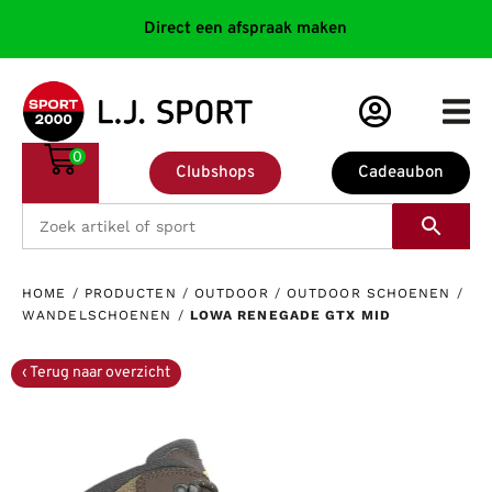
Direct een afspraak maken
0
Clubshops
Cadeaubon
HOME
/
PRODUCTEN
/
OUTDOOR
/
OUTDOOR SCHOENEN
/
WANDELSCHOENEN
/
LOWA RENEGADE GTX MID