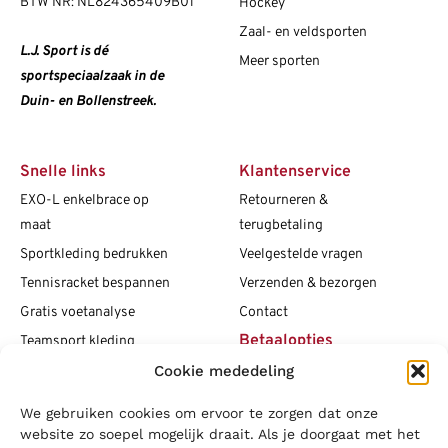
BTW NR: NL824365409B01
Hockey
Zaal- en veldsporten
L.J. Sport is dé
Meer sporten
sportspeciaalzaak in de
Duin- en Bollenstreek.
Snelle links
Klantenservice
EXO-L enkelbrace op
Retourneren &
maat
terugbetaling
Sportkleding bedrukken
Veelgestelde vragen
Tennisracket bespannen
Verzenden & bezorgen
Gratis voetanalyse
Contact
Betaalopties
Teamsport kleding
Maattabellen
Cookie mededeling
Clubshops
We gebruiken cookies om ervoor te zorgen dat onze
Social media
Vacatures
website zo soepel mogelijk draait. Als je doorgaat met het