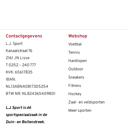
Contactgegevens
Webshop
L.J. Sport
Voetbal
Kanaalstraat 76
Tennis
2161 JN Lisse
Hardlopen
T
0252 – 240 777
Outdoor
KVK: 65617835
Sneakers
IBAN:
Fitness
NL13ABNA0817305254
BTW NR: NL824365409B01
Hockey
Zaal- en veldsporten
L.J. Sport is dé
Meer sporten
sportspeciaalzaak in de
Duin- en Bollenstreek.