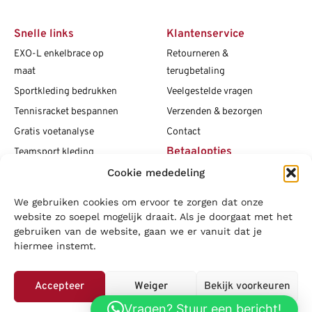
Snelle links
Klantenservice
EXO-L enkelbrace op
Retourneren &
maat
terugbetaling
Sportkleding bedrukken
Veelgestelde vragen
Tennisracket bespannen
Verzenden & bezorgen
Gratis voetanalyse
Contact
Betaalopties
Teamsport kleding
Cookie mededeling
Maattabellen
Clubshops
We gebruiken cookies om ervoor te zorgen dat onze
Social media
Vacatures
website zo soepel mogelijk draait. Als je doorgaat met het
gebruiken van de website, gaan we er vanuit dat je
Blogs
hiermee instemt.
Copyright L.J. Sport
|
Privacybeleid
|
Disclaimer
|
Algemene
voorwaarden
Accepteer
Weiger
Bekijk voorkeuren
LOWA
|
Adidas
|
Mizuno
|
Nike
|
Speedo
|
Asics
|
Babolat
|
Falke
|
Vragen? Stuur een bericht!