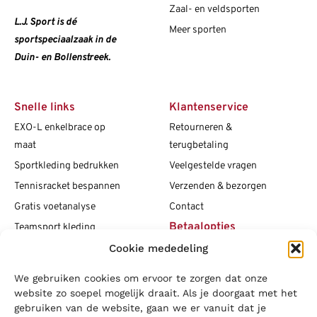
Zaal- en veldsporten
L.J. Sport is dé
Meer sporten
sportspeciaalzaak in de
Duin- en Bollenstreek.
Snelle links
Klantenservice
EXO-L enkelbrace op
Retourneren &
maat
terugbetaling
Sportkleding bedrukken
Veelgestelde vragen
Tennisracket bespannen
Verzenden & bezorgen
Gratis voetanalyse
Contact
Betaalopties
Teamsport kleding
Cookie mededeling
Maattabellen
Clubshops
We gebruiken cookies om ervoor te zorgen dat onze
Social media
Vacatures
website zo soepel mogelijk draait. Als je doorgaat met het
gebruiken van de website, gaan we er vanuit dat je
Blogs