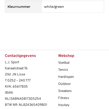
Kleurnummer
white/green
Contactgegevens
Webshop
L.J. Sport
Voetbal
Kanaalstraat 76
Tennis
2161 JN Lisse
Hardlopen
T
0252 – 240 777
Outdoor
KVK: 65617835
Sneakers
IBAN:
Fitness
NL13ABNA0817305254
BTW NR: NL824365409B01
Hockey