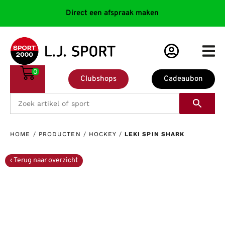
Direct een afspraak maken
0
Clubshops
Cadeaubon
HOME
/
PRODUCTEN
/
HOCKEY
/
LEKI SPIN SHARK