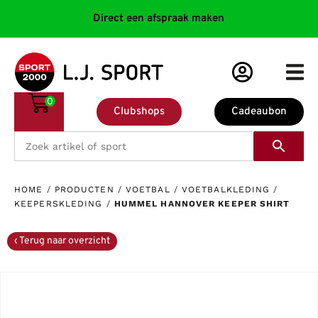
Direct een afspraak maken
0
Clubshops
Cadeaubon
HOME
/
PRODUCTEN
/
VOETBAL
/
VOETBALKLEDING
/
KEEPERSKLEDING
/
HUMMEL HANNOVER KEEPER SHIRT