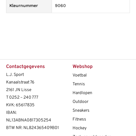
Kleurnummer
9060
Contactgegevens
Webshop
L.J. Sport
Voetbal
Kanaalstraat 76
Tennis
2161 JN Lisse
Hardlopen
T
0252 – 240 777
Outdoor
KVK: 65617835
Sneakers
IBAN:
Fitness
NL13ABNA0817305254
BTW NR: NL824365409B01
Hockey