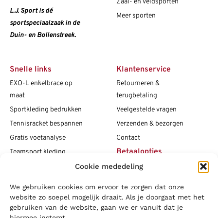
Zaal- en veldsporten
L.J. Sport is dé
Meer sporten
sportspeciaalzaak in de
Duin- en Bollenstreek.
Snelle links
Klantenservice
EXO-L enkelbrace op
Retourneren &
maat
terugbetaling
Sportkleding bedrukken
Veelgestelde vragen
Tennisracket bespannen
Verzenden & bezorgen
Gratis voetanalyse
Contact
Betaalopties
Teamsport kleding
Cookie mededeling
Maattabellen
Clubshops
We gebruiken cookies om ervoor te zorgen dat onze
Social media
Vacatures
website zo soepel mogelijk draait. Als je doorgaat met het
gebruiken van de website, gaan we er vanuit dat je
Blogs
hiermee instemt.