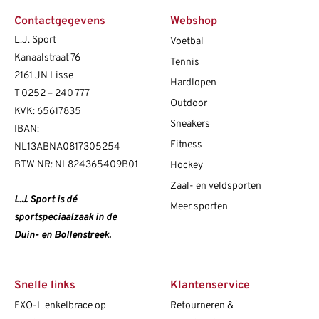
Contactgegevens
Webshop
L.J. Sport
Voetbal
Kanaalstraat 76
Tennis
2161 JN Lisse
Hardlopen
T
0252 – 240 777
Outdoor
KVK: 65617835
Sneakers
IBAN:
Fitness
NL13ABNA0817305254
BTW NR: NL824365409B01
Hockey
Zaal- en veldsporten
L.J. Sport is dé
Meer sporten
sportspeciaalzaak in de
Duin- en Bollenstreek.
Snelle links
Klantenservice
EXO-L enkelbrace op
Retourneren &