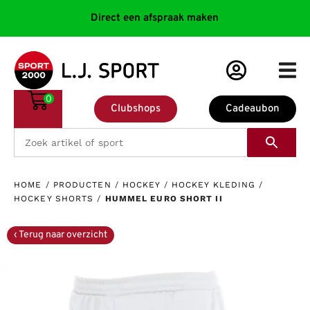
Direct een afspraak maken
0
Clubshops
Cadeaubon
HOME
/
PRODUCTEN
/
HOCKEY
/
HOCKEY KLEDING
/
HOCKEY SHORTS
/
HUMMEL EURO SHORT II