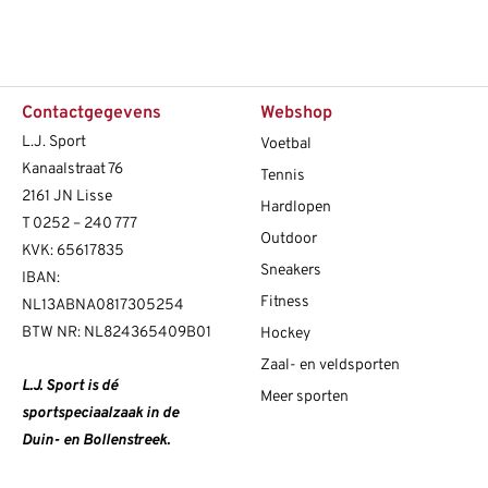
Contactgegevens
Webshop
L.J. Sport
Voetbal
Kanaalstraat 76
Tennis
2161 JN Lisse
Hardlopen
T
0252 – 240 777
Outdoor
KVK: 65617835
Sneakers
IBAN:
Fitness
NL13ABNA0817305254
BTW NR: NL824365409B01
Hockey
Zaal- en veldsporten
L.J. Sport is dé
Meer sporten
sportspeciaalzaak in de
Duin- en Bollenstreek.