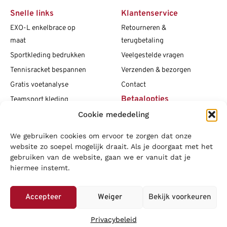
Snelle links
Klantenservice
EXO-L enkelbrace op
Retourneren &
maat
terugbetaling
Sportkleding bedrukken
Veelgestelde vragen
Tennisracket bespannen
Verzenden & bezorgen
Gratis voetanalyse
Contact
Betaalopties
Teamsport kleding
Cookie mededeling
Maattabellen
Clubshops
We gebruiken cookies om ervoor te zorgen dat onze
Social media
Vacatures
website zo soepel mogelijk draait. Als je doorgaat met het
gebruiken van de website, gaan we er vanuit dat je
Blogs
hiermee instemt.
Copyright L.J. Sport
|
Privacybeleid
|
Disclaimer
|
Algemene
voorwaarden
Accepteer
Weiger
Bekijk voorkeuren
LOWA
|
Adidas
|
Mizuno
|
Nike
|
Speedo
|
Asics
|
Babolat
|
Falke
|
Privacybeleid
Superfeet