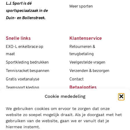
L.J. Sport is dé
Meer sporten
sportspeciaalzaak in de
Duin- en Bollenstreek.
Snelle links
Klantenservice
EXO-L enkelbrace op
Retourneren &
maat
terugbetaling
Sportkleding bedrukken
Veelgestelde vragen
Tennisracket bespannen
Verzenden & bezorgen
Gratis voetanalyse
Contact
Betaalopties
Teamsport kleding
Cookie mededeling
Maattabellen
Clubshops
We gebruiken cookies om ervoor te zorgen dat onze
Social media
Vacatures
website zo soepel mogelijk draait. Als je doorgaat met het
gebruiken van de website, gaan we er vanuit dat je
Blogs
hiermee instemt.