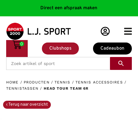
Direct een afspraak maken
0
Clubshops
Cadeaubon
HOME
/
PRODUCTEN
/
TENNIS
/
TENNIS ACCESSOIRES
/
TENNISTASSEN
/
HEAD TOUR TEAM 6R