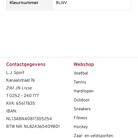
Kleurnummer
BLNV
Contactgegevens
Webshop
L.J. Sport
Voetbal
Kanaalstraat 76
Tennis
2161 JN Lisse
Hardlopen
T
0252 – 240 777
Outdoor
KVK: 65617835
Sneakers
IBAN:
Fitness
NL13ABNA0817305254
BTW NR: NL824365409B01
Hockey
Zaal- en veldsporten