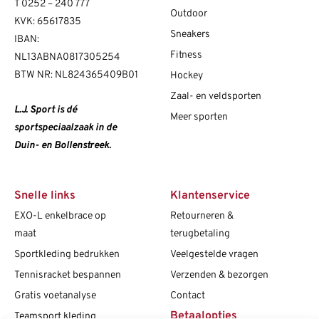
T
0252 – 240 777
Outdoor
KVK: 65617835
Sneakers
IBAN:
Fitness
NL13ABNA0817305254
BTW NR: NL824365409B01
Hockey
Zaal- en veldsporten
L.J. Sport is dé
Meer sporten
sportspeciaalzaak in de
Duin- en Bollenstreek.
Snelle links
Klantenservice
EXO-L enkelbrace op
Retourneren &
maat
terugbetaling
Sportkleding bedrukken
Veelgestelde vragen
Tennisracket bespannen
Verzenden & bezorgen
Gratis voetanalyse
Contact
Betaalopties
Teamsport kleding