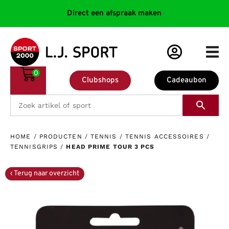
Direct een afspraak maken
0
Clubshops
Cadeaubon
HOME
/
PRODUCTEN
/
TENNIS
/
TENNIS ACCESSOIRES
/
TENNISGRIPS
/
HEAD PRIME TOUR 3 PCS