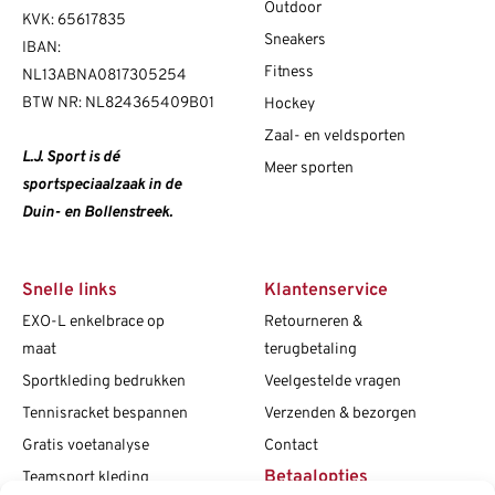
Outdoor
KVK: 65617835
Sneakers
IBAN:
Fitness
NL13ABNA0817305254
BTW NR: NL824365409B01
Hockey
Zaal- en veldsporten
L.J. Sport is dé
Meer sporten
sportspeciaalzaak in de
Duin- en Bollenstreek.
Snelle links
Klantenservice
EXO-L enkelbrace op
Retourneren &
maat
terugbetaling
Sportkleding bedrukken
Veelgestelde vragen
Tennisracket bespannen
Verzenden & bezorgen
Gratis voetanalyse
Contact
Betaalopties
Teamsport kleding