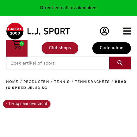
Direct een afspraak maken
0
Clubshops
Cadeaubon
HOME
/
PRODUCTEN
/
TENNIS
/
TENNISRACKETS
/
HEAD
IG SPEED JR. 23 SC