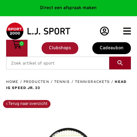
Direct een afspraak maken
0
Clubshops
Cadeaubon
HOME
/
PRODUCTEN
/
TENNIS
/
TENNISRACKETS
/
HEAD
IG SPEED JR. 23