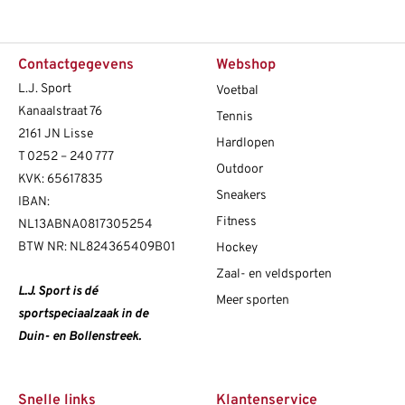
Contactgegevens
Webshop
L.J. Sport
Voetbal
Kanaalstraat 76
Tennis
2161 JN Lisse
Hardlopen
T
0252 – 240 777
Outdoor
KVK: 65617835
Sneakers
IBAN:
Fitness
NL13ABNA0817305254
BTW NR: NL824365409B01
Hockey
Zaal- en veldsporten
L.J. Sport is dé
Meer sporten
sportspeciaalzaak in de
Duin- en Bollenstreek.
Snelle links
Klantenservice