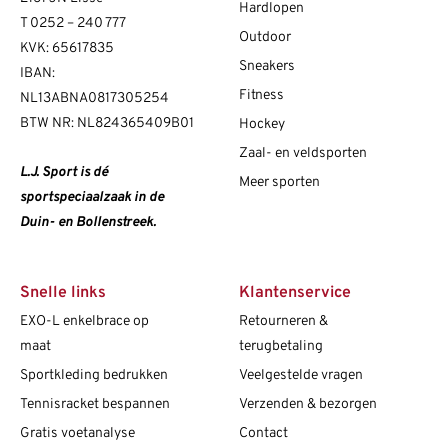
Hardlopen
T
0252 – 240 777
Outdoor
KVK: 65617835
Sneakers
IBAN:
Fitness
NL13ABNA0817305254
BTW NR: NL824365409B01
Hockey
Zaal- en veldsporten
L.J. Sport is dé
Meer sporten
sportspeciaalzaak in de
Duin- en Bollenstreek.
Snelle links
Klantenservice
EXO-L enkelbrace op
Retourneren &
maat
terugbetaling
Sportkleding bedrukken
Veelgestelde vragen
Tennisracket bespannen
Verzenden & bezorgen
Gratis voetanalyse
Contact