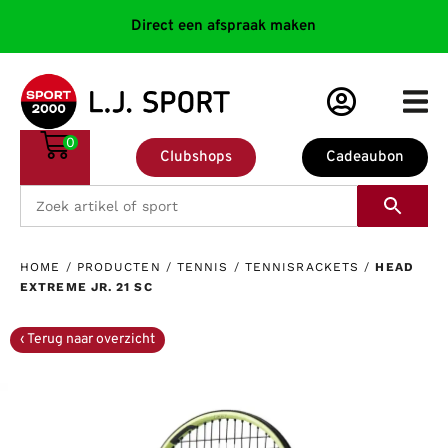
Direct een afspraak maken
0
Clubshops
Cadeaubon
HOME
/
PRODUCTEN
/
TENNIS
/
TENNISRACKETS
/
HEAD
EXTREME JR. 21 SC