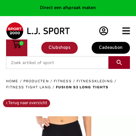
Direct een afspraak maken
0
Clubshops
Cadeaubon
HOME
/
PRODUCTEN
/
FITNESS
/
FITNESSKLEDING
/
FITNESS TIGHT LANG
/
FUSION S3 LONG TIGHTS