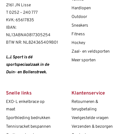
2161 JN Lisse
Hardlopen
T
0252 – 240 777
Outdoor
KVK: 65617835
Sneakers
IBAN:
Fitness
NL13ABNA0817305254
BTW NR: NL824365409B01
Hockey
Zaal- en veldsporten
L.J. Sport is dé
Meer sporten
sportspeciaalzaak in de
Duin- en Bollenstreek.
Snelle links
Klantenservice
EXO-L enkelbrace op
Retourneren &
maat
terugbetaling
Sportkleding bedrukken
Veelgestelde vragen
Tennisracket bespannen
Verzenden & bezorgen