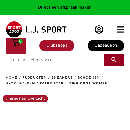
Direct een afspraak maken
0
Clubshops
Cadeaubon
HOME
/
PRODUCTEN
/
SNEAKERS
/
SCHOENEN
/
SPORTSOKKEN
/
FALKE STABILIZING COOL WOMEN