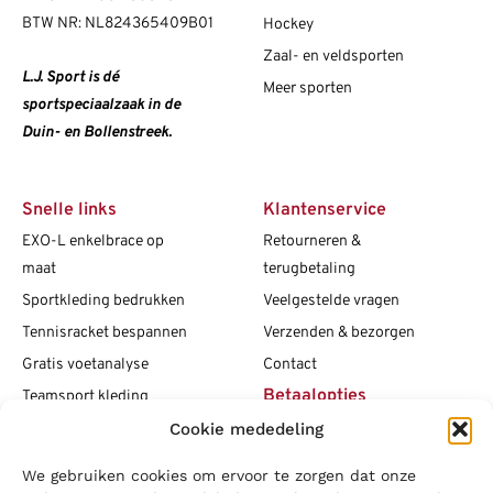
BTW NR: NL824365409B01
Hockey
Zaal- en veldsporten
L.J. Sport is dé
Meer sporten
sportspeciaalzaak in de
Duin- en Bollenstreek.
Snelle links
Klantenservice
EXO-L enkelbrace op
Retourneren &
maat
terugbetaling
Sportkleding bedrukken
Veelgestelde vragen
Tennisracket bespannen
Verzenden & bezorgen
Gratis voetanalyse
Contact
Betaalopties
Teamsport kleding
Cookie mededeling
Maattabellen
Clubshops
We gebruiken cookies om ervoor te zorgen dat onze
Social media
Vacatures