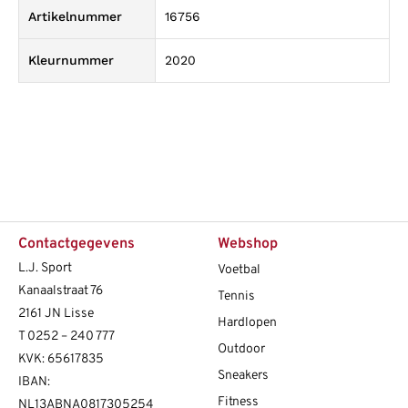
Artikelnummer
16756
Kleurnummer
2020
Contactgegevens
Webshop
L.J. Sport
Voetbal
Kanaalstraat 76
Tennis
2161 JN Lisse
Hardlopen
T
0252 – 240 777
Outdoor
KVK: 65617835
Sneakers
IBAN:
Fitness
NL13ABNA0817305254