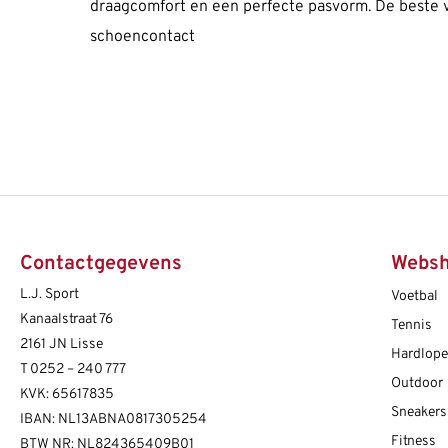
draagcomfort en een perfecte pasvorm. De beste v
schoencontact
Contactgegevens
Webs
L.J. Sport
Voetbal
Kanaalstraat 76
Tennis
2161 JN Lisse
Hardlop
T
0252 – 240 777
Outdoor
KVK: 65617835
Sneakers
IBAN: NL13ABNA0817305254
Fitness
BTW NR: NL824365409B01