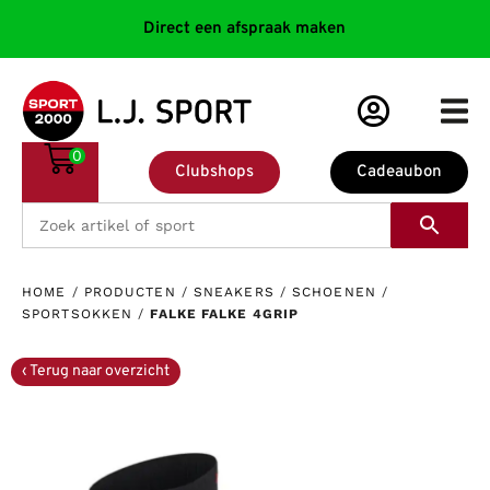
Direct een afspraak maken
0
Clubshops
Cadeaubon
HOME
/
PRODUCTEN
/
SNEAKERS
/
SCHOENEN
/
SPORTSOKKEN
/
FALKE FALKE 4GRIP