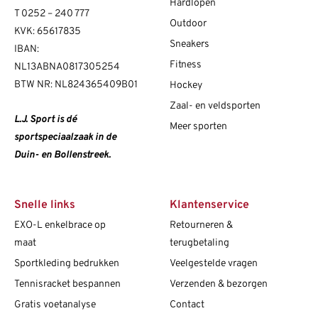
Hardlopen
T
0252 – 240 777
Outdoor
KVK: 65617835
Sneakers
IBAN:
Fitness
NL13ABNA0817305254
BTW NR: NL824365409B01
Hockey
Zaal- en veldsporten
L.J. Sport is dé
Meer sporten
sportspeciaalzaak in de
Duin- en Bollenstreek.
Snelle links
Klantenservice
EXO-L enkelbrace op
Retourneren &
maat
terugbetaling
Sportkleding bedrukken
Veelgestelde vragen
Tennisracket bespannen
Verzenden & bezorgen
Gratis voetanalyse
Contact