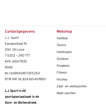
Contactgegevens
Webshop
L.J. Sport
Voetbal
Kanaalstraat 76
Tennis
2161 JN Lisse
Hardlopen
T
0252 – 240 777
Outdoor
KVK: 65617835
Sneakers
IBAN:
Fitness
NL13ABNA0817305254
BTW NR: NL824365409B01
Hockey
Zaal- en veldsporten
L.J. Sport is dé
Meer sporten
sportspeciaalzaak in de
Duin- en Bollenstreek.