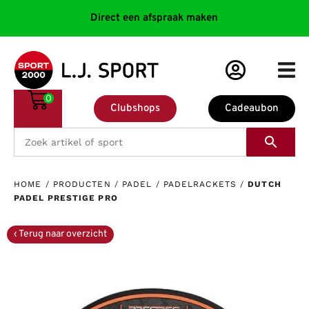
Direct een afspraak maken
0
Clubshops
Cadeaubon
HOME
/
PRODUCTEN
/
PADEL
/
PADELRACKETS
/
DUTCH
PADEL PRESTIGE PRO