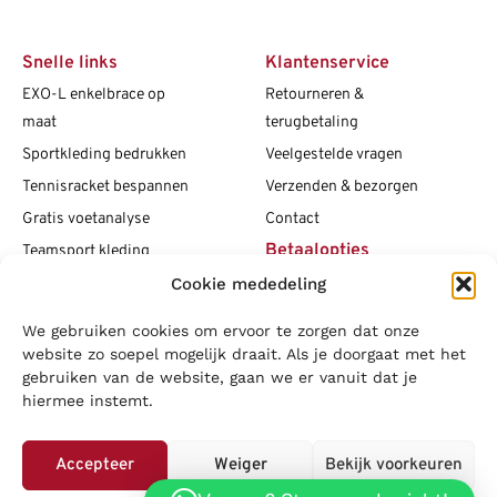
Snelle links
Klantenservice
EXO-L enkelbrace op
Retourneren &
maat
terugbetaling
Sportkleding bedrukken
Veelgestelde vragen
Tennisracket bespannen
Verzenden & bezorgen
Gratis voetanalyse
Contact
Betaalopties
Teamsport kleding
Cookie mededeling
Maattabellen
Clubshops
We gebruiken cookies om ervoor te zorgen dat onze
Social media
Vacatures
website zo soepel mogelijk draait. Als je doorgaat met het
gebruiken van de website, gaan we er vanuit dat je
Blogs
hiermee instemt.
Copyright L.J. Sport
|
Privacybeleid
|
Disclaimer
|
Algemene
voorwaarden
Accepteer
Weiger
Bekijk voorkeuren
LOWA
|
Adidas
|
Mizuno
|
Nike
|
Speedo
|
Asics
|
Babolat
|
Falke
|