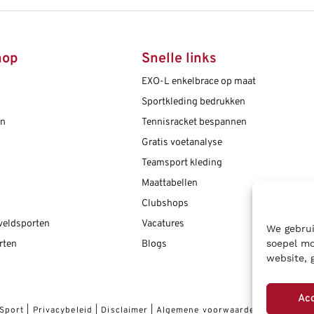
hop
Snelle links
EXO-L enkelbrace op maat
Sportkleding bedrukken
en
Tennisracket bespannen
Gratis voetanalyse
Teamsport kleding
Maattabellen
Clubshops
 veldsporten
Vacatures
We gebrui
soepel mo
rten
Blogs
website, 
Ac
 Sport
|
Privacybeleid
|
Disclaimer
|
Algemene voorwaarden