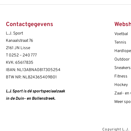
Contactgegevens
Webs
L.J. Sport
Voetbal
Kanaalstraat 76
Tennis
2161 JN Lisse
Hardlop
T
0252 – 240 777
Outdoor
KVK: 65617835
Sneakers
IBAN: NL13ABNA0817305254
Fitness
BTW NR: NL824365409B01
Hockey
L.J. Sport is dé sportspeciaalzaak
Zaal- en
in de Duin- en Bollenstreek.
Meer spo
Copyright L.J.