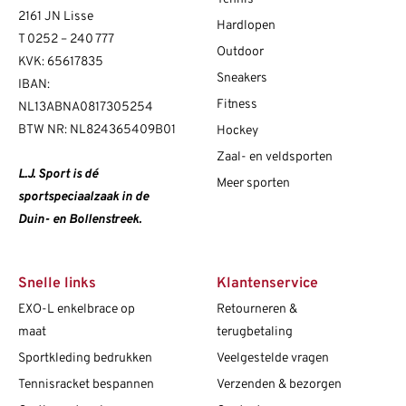
2161 JN Lisse
Hardlopen
T
0252 – 240 777
Outdoor
KVK: 65617835
Sneakers
IBAN:
Fitness
NL13ABNA0817305254
BTW NR: NL824365409B01
Hockey
Zaal- en veldsporten
L.J. Sport is dé
Meer sporten
sportspeciaalzaak in de
Duin- en Bollenstreek.
Snelle links
Klantenservice
EXO-L enkelbrace op
Retourneren &
maat
terugbetaling
Sportkleding bedrukken
Veelgestelde vragen
Tennisracket bespannen
Verzenden & bezorgen