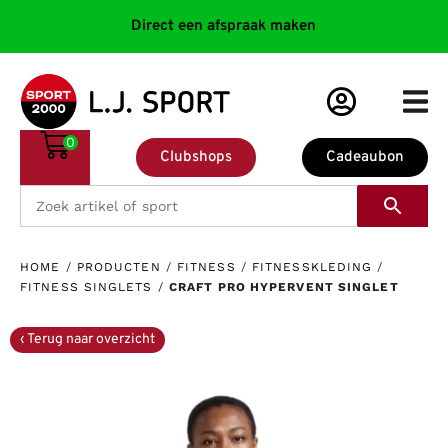
Direct een afspraak maken
0
Clubshops
Cadeaubon
HOME
/
PRODUCTEN
/
FITNESS
/
FITNESSKLEDING
/
FITNESS SINGLETS
/
CRAFT PRO HYPERVENT SINGLET