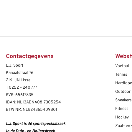
Contactgegevens
Webs
L.J. Sport
Voetbal
Kanaalstraat 76
Tennis
2161 JN Lisse
Hardlop
T
0252 – 240 777
Outdoor
KVK: 65617835
Sneakers
IBAN: NL13ABNA0817305254
Fitness
BTW NR: NL824365409B01
Hockey
L.J. Sport is dé sportspeciaalzaak
Zaal- en
in de Duin- en Bollenstreek.