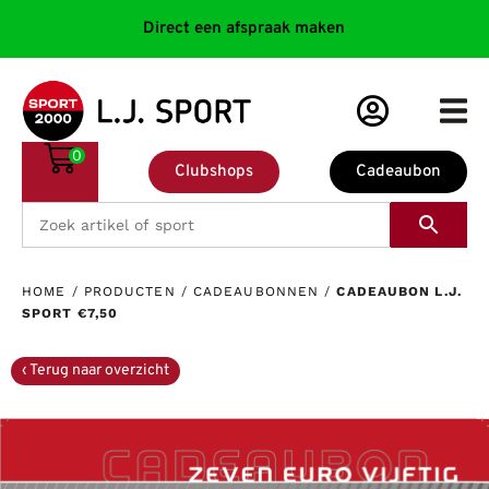
Direct een afspraak maken
0
Clubshops
Cadeaubon
HOME
/
PRODUCTEN
/
CADEAUBONNEN
/
CADEAUBON L.J.
SPORT €7,50