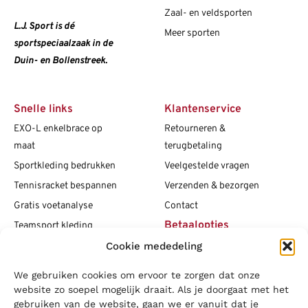
Zaal- en veldsporten
L.J. Sport is dé
Meer sporten
sportspeciaalzaak in de
Duin- en Bollenstreek.
Snelle links
Klantenservice
EXO-L enkelbrace op
Retourneren &
maat
terugbetaling
Sportkleding bedrukken
Veelgestelde vragen
Tennisracket bespannen
Verzenden & bezorgen
Gratis voetanalyse
Contact
Betaalopties
Teamsport kleding
Cookie mededeling
Maattabellen
Clubshops
We gebruiken cookies om ervoor te zorgen dat onze
Social media
Vacatures
website zo soepel mogelijk draait. Als je doorgaat met het
gebruiken van de website, gaan we er vanuit dat je
Blogs