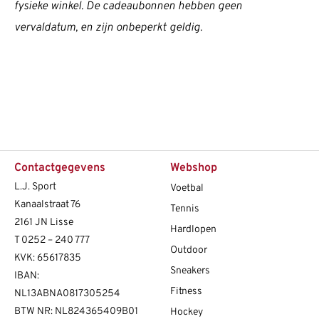
fysieke winkel. De cadeaubonnen hebben geen
vervaldatum, en zijn onbeperkt geldig.
Contactgegevens
Webshop
L.J. Sport
Voetbal
Kanaalstraat 76
Tennis
2161 JN Lisse
Hardlopen
T
0252 – 240 777
Outdoor
KVK: 65617835
Sneakers
IBAN:
Fitness
NL13ABNA0817305254
BTW NR: NL824365409B01
Hockey