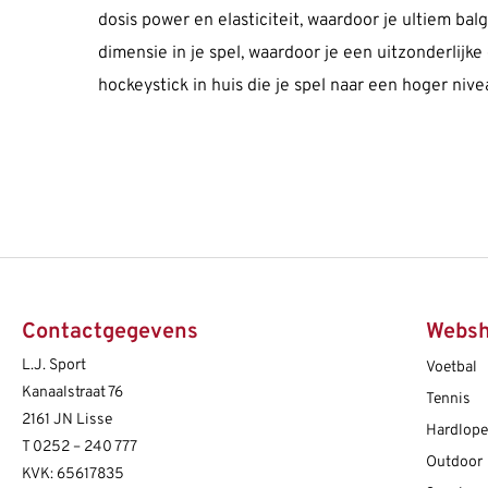
dosis power en elasticiteit, waardoor je ultiem ba
dimensie in je spel, waardoor je een uitzonderlijk
hockeystick in huis die je spel naar een hoger nivea
Contactgegevens
Webs
L.J. Sport
Voetbal
Kanaalstraat 76
Tennis
2161 JN Lisse
Hardlop
T
0252 – 240 777
Outdoor
KVK: 65617835