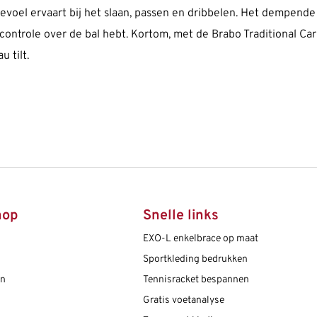
lgevoel ervaart bij het slaan, passen en dribbelen. Het dempend
e controle over de bal hebt. Kortom, met de Brabo Traditional C
u tilt.
hop
Snelle links
EXO-L enkelbrace op maat
Sportkleding bedrukken
en
Tennisracket bespannen
Gratis voetanalyse