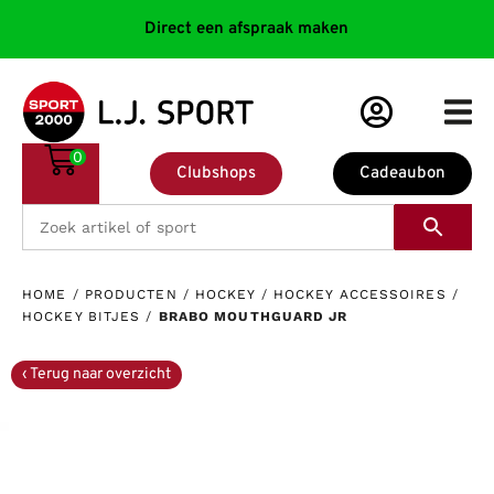
Direct een afspraak maken
0
Clubshops
Cadeaubon
HOME
/
PRODUCTEN
/
HOCKEY
/
HOCKEY ACCESSOIRES
/
HOCKEY BITJES
/
BRABO MOUTHGUARD JR