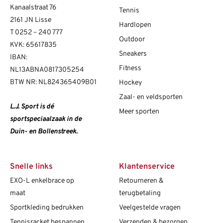
Kanaalstraat 76
Tennis
2161 JN Lisse
Hardlopen
T
0252 – 240 777
Outdoor
KVK: 65617835
Sneakers
IBAN:
Fitness
NL13ABNA0817305254
BTW NR: NL824365409B01
Hockey
Zaal- en veldsporten
L.J. Sport is dé
Meer sporten
sportspeciaalzaak in de
Duin- en Bollenstreek.
Snelle links
Klantenservice
EXO-L enkelbrace op
Retourneren &
maat
terugbetaling
Sportkleding bedrukken
Veelgestelde vragen
Tennisracket bespannen
Verzenden & bezorgen