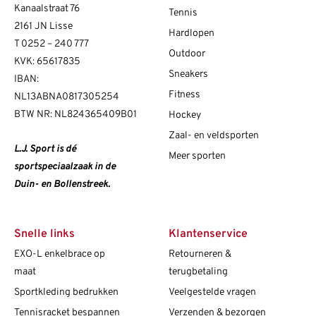
Kanaalstraat 76
Tennis
2161 JN Lisse
Hardlopen
T
0252 – 240 777
Outdoor
KVK: 65617835
Sneakers
IBAN:
Fitness
NL13ABNA0817305254
BTW NR: NL824365409B01
Hockey
Zaal- en veldsporten
L.J. Sport is dé
Meer sporten
sportspeciaalzaak in de
Duin- en Bollenstreek.
Snelle links
Klantenservice
EXO-L enkelbrace op
Retourneren &
maat
terugbetaling
Sportkleding bedrukken
Veelgestelde vragen
Tennisracket bespannen
Verzenden & bezorgen