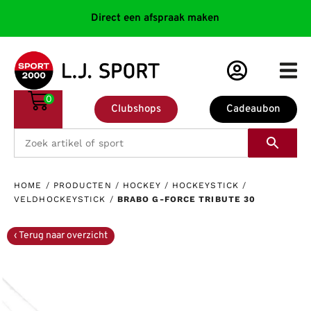
Direct een afspraak maken
0
Clubshops
Cadeaubon
HOME
/
PRODUCTEN
/
HOCKEY
/
HOCKEYSTICK
/
VELDHOCKEYSTICK
/
BRABO G-FORCE TRIBUTE 30