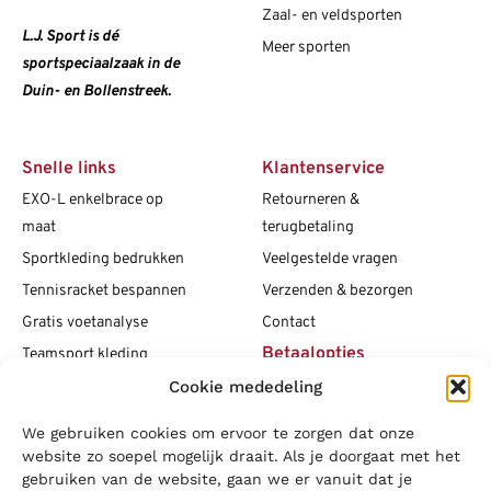
Zaal- en veldsporten
L.J. Sport is dé
Meer sporten
sportspeciaalzaak in de
Duin- en Bollenstreek.
Snelle links
Klantenservice
EXO-L enkelbrace op
Retourneren &
maat
terugbetaling
Sportkleding bedrukken
Veelgestelde vragen
Tennisracket bespannen
Verzenden & bezorgen
Gratis voetanalyse
Contact
Betaalopties
Teamsport kleding
Cookie mededeling
Maattabellen
Clubshops
We gebruiken cookies om ervoor te zorgen dat onze
Social media
Vacatures
website zo soepel mogelijk draait. Als je doorgaat met het
gebruiken van de website, gaan we er vanuit dat je
Blogs