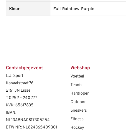
Kleur
Full Rainbow Purple
Contactgegevens
Webshop
L.J. Sport
Voetbal
Kanaalstraat 76
Tennis
2161 JN Lisse
Hardlopen
T
0252 – 240 777
Outdoor
KVK: 65617835
Sneakers
IBAN:
Fitness
NL13ABNA0817305254
BTW NR: NL824365409B01
Hockey