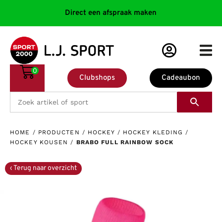
Direct een afspraak maken
0
Clubshops
Cadeaubon
HOME
/
PRODUCTEN
/
HOCKEY
/
HOCKEY KLEDING
/
HOCKEY KOUSEN
/
BRABO FULL RAINBOW SOCK