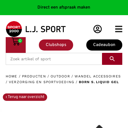
Direct een afspraak maken
0
Clubshops
Cadeaubon
HOME
/
PRODUCTEN
/
OUTDOOR
/
WANDEL ACCESSOIRES
/
VERZORGING EN SPORTVOEDING
/
BORN S. LIQUID GEL