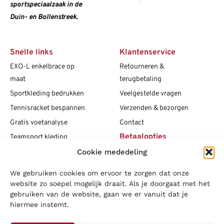
sportspeciaalzaak in de
Duin- en Bollenstreek.
Snelle links
Klantenservice
EXO-L enkelbrace op
Retourneren &
maat
terugbetaling
Sportkleding bedrukken
Veelgestelde vragen
Tennisracket bespannen
Verzenden & bezorgen
Gratis voetanalyse
Contact
Betaalopties
Teamsport kleding
Maattabellen
Cookie mededeling
Clubshops
We gebruiken cookies om ervoor te zorgen dat onze
Social media
Vacatures
website zo soepel mogelijk draait. Als je doorgaat met het
gebruiken van de website, gaan we er vanuit dat je
Blogs
hiermee instemt.
Copyright L.J. Sport
|
Privacybeleid
|
Disclaimer
|
Algemene