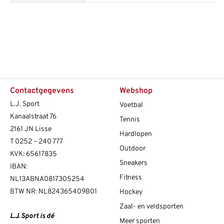
Contactgegevens
Webshop
L.J. Sport
Voetbal
Kanaalstraat 76
Tennis
2161 JN Lisse
Hardlopen
T
0252 – 240 777
Outdoor
KVK: 65617835
Sneakers
IBAN:
Fitness
NL13ABNA0817305254
BTW NR: NL824365409B01
Hockey
Zaal- en veldsporten
L.J. Sport is dé
Meer sporten