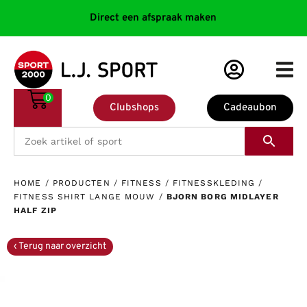
Direct een afspraak maken
0
Clubshops
Cadeaubon
HOME
/
PRODUCTEN
/
FITNESS
/
FITNESSKLEDING
/
FITNESS SHIRT LANGE MOUW
/
BJORN BORG MIDLAYER
HALF ZIP