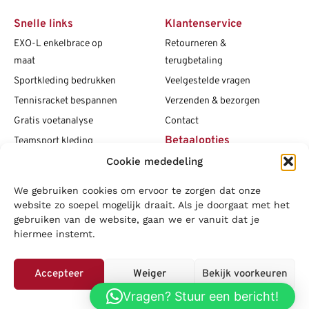
Snelle links
Klantenservice
EXO-L enkelbrace op
Retourneren &
maat
terugbetaling
Sportkleding bedrukken
Veelgestelde vragen
Tennisracket bespannen
Verzenden & bezorgen
Gratis voetanalyse
Contact
Betaalopties
Teamsport kleding
Cookie mededeling
Maattabellen
Clubshops
We gebruiken cookies om ervoor te zorgen dat onze
Social media
Vacatures
website zo soepel mogelijk draait. Als je doorgaat met het
gebruiken van de website, gaan we er vanuit dat je
Blogs
hiermee instemt.
Copyright L.J. Sport
|
Privacybeleid
|
Disclaimer
|
Algemene
voorwaarden
Accepteer
Weiger
Bekijk voorkeuren
LOWA
|
Adidas
|
Mizuno
|
Nike
|
Speedo
|
Asics
|
Babolat
|
Falke
|
Vragen? Stuur een bericht!
Privacybeleid
Superfeet