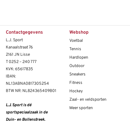
Contactgegevens
Webshop
L.J. Sport
Voetbal
Kanaalstraat 76
Tennis
2161 JN Lisse
Hardlopen
T
0252 – 240 777
Outdoor
KVK: 65617835
Sneakers
IBAN:
Fitness
NL13ABNA0817305254
BTW NR: NL824365409B01
Hockey
Zaal- en veldsporten
L.J. Sport is dé
Meer sporten
sportspeciaalzaak in de
Duin- en Bollenstreek.