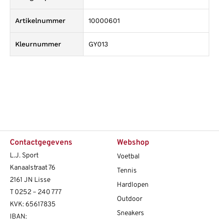
Artikelnummer
10000601
Kleurnummer
GY013
Contactgegevens
Webshop
L.J. Sport
Voetbal
Kanaalstraat 76
Tennis
2161 JN Lisse
Hardlopen
T
0252 – 240 777
Outdoor
KVK: 65617835
Sneakers
IBAN: