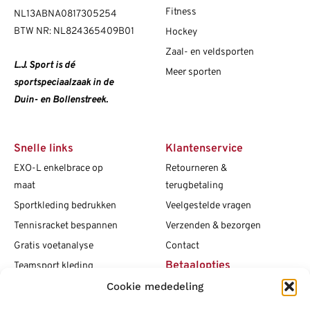
Fitness
NL13ABNA0817305254
BTW NR: NL824365409B01
Hockey
Zaal- en veldsporten
L.J. Sport is dé
Meer sporten
sportspeciaalzaak in de
Duin- en Bollenstreek.
Snelle links
Klantenservice
EXO-L enkelbrace op
Retourneren &
maat
terugbetaling
Sportkleding bedrukken
Veelgestelde vragen
Tennisracket bespannen
Verzenden & bezorgen
Gratis voetanalyse
Contact
Betaalopties
Teamsport kleding
Cookie mededeling
Maattabellen
Clubshops