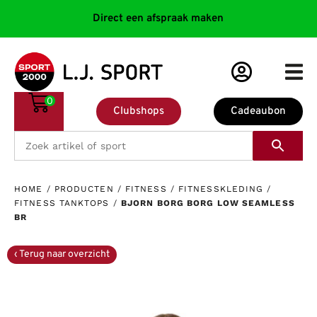
Direct een afspraak maken
0
Clubshops
Cadeaubon
HOME
/
PRODUCTEN
/
FITNESS
/
FITNESSKLEDING
/
FITNESS TANKTOPS
/
BJORN BORG BORG LOW SEAMLESS
BR